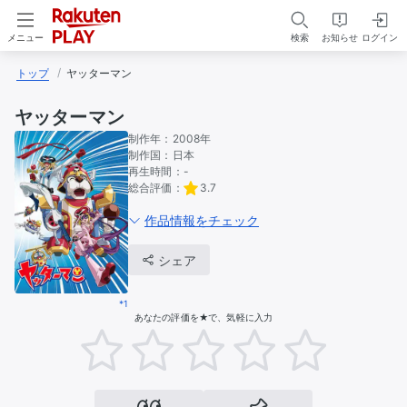
検索
お知らせ
ログイン
メニュー
トップ
ヤッターマン
ヤッターマン
制作年：
2008年
制作国：
日本
再生時間：
-
総合評価：
3.7
作品情報をチェック
シェア
*1
あなたの評価を★で、気軽に入力