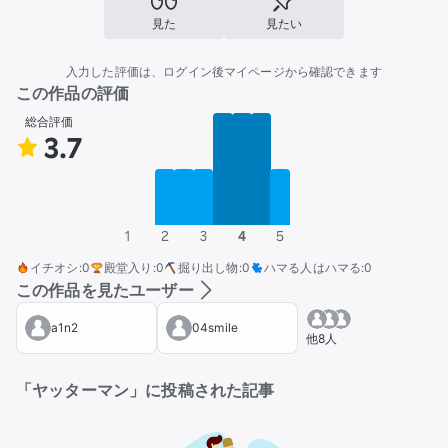
見た
見たい
入力した評価は、ログイン後マイページから確認できます
この作品の評価
総合評価
3.7
1
2
3
4
5
イチオシ
:
0
殿堂入り
:
0
掘り出し物
:
0
ハマる人はハマる
:
0
この作品を見たユーザー
a1n2
04smile
他8人
「ヤッターマン」に投稿された記事