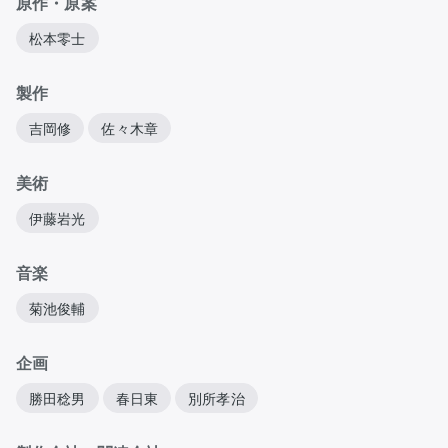
原作・原案
松本零士
製作
吉岡修
佐々木章
美術
伊藤岩光
音楽
菊池俊輔
企画
勝田稔男
春日東
別所孝治