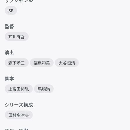
サブジャンル
SF
監督
芹川有吾
演出
森下孝三
福島和美
大谷恒清
脚本
上富田祐弘
馬嶋満
シリーズ構成
田村多津夫