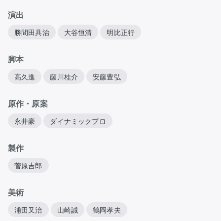
演出
勝間田具治
大谷恒清
明比正行
脚本
高久進
藤川桂介
安藤豊弘
原作・原案
永井豪
ダイナミックプロ
製作
菅原吉郎
美術
浦田又治
山崎誠
鶴岡孝夫