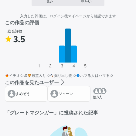
見た
見たい
入力した評価は、ログイン後マイページから確認できます
この作品の評価
総合評価
3.5
1
2
3
4
5
イチオシ
:
0
殿堂入り
:
0
掘り出し物
:
0
ハマる人はハマる
:
0
この作品を見たユーザー
まめぞう
ジューン
他6人
「グレートマジンガー」に投稿された記事