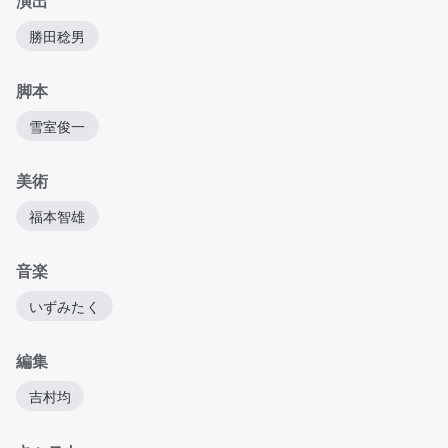
演出
勝田稔男
脚本
雪室俊一
美術
福本智雄
音楽
いずみたく
編集
吉村均