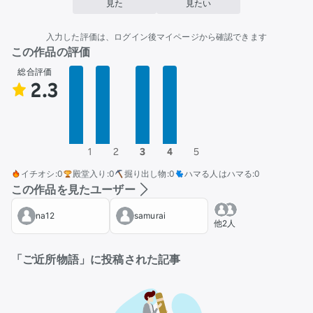
見た
見たい
入力した評価は、ログイン後マイページから確認できます
この作品の評価
総合評価
2.3
1
2
3
4
5
イチオシ
:
0
殿堂入り
:
0
掘り出し物
:
0
ハマる人はハマる
:
0
この作品を見たユーザー
na12
samurai
他2人
「ご近所物語」に投稿された記事