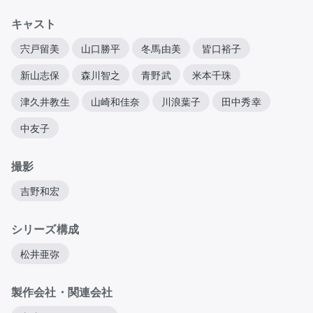
キャスト
宍戸留美
山口勝平
冬馬由美
皆口裕子
新山志保
森川智之
青野武
米本千珠
津久井教生
山崎和佳奈
川浪葉子
田中秀幸
中友子
撮影
吉野和宏
シリーズ構成
松井亜弥
製作会社・関連会社