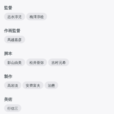
監督
志水淳児
梅澤淳稔
作画監督
馬越嘉彦
脚本
影山由美
松井亜弥
吉村元希
製作
高岩淡
安齊富夫
泊懋
美術
行信三