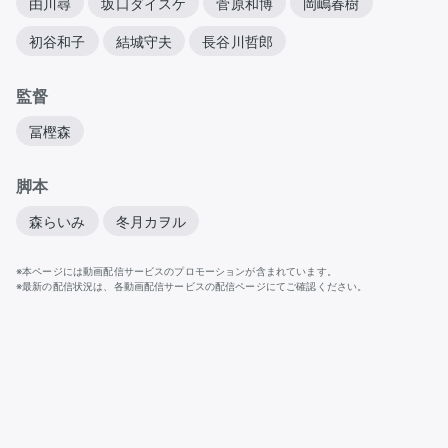
由川尋
坂口ダイスケ
菅原和博
岡嶋春樹
初谷和子
結城守夫
長谷川哲郎
監督
冨樫森
脚本
森らいみ
冬月カヲル
※本ページには動画配信サービスのプロモーションが含まれています。
※最新の配信状況は、各動画配信サービスの配信ページにてご確認ください。