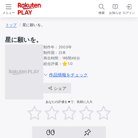
検索
お知らせ
ログイン
メニュー
トップ
星に願いを。
星に願いを。
制作年：
2003年
制作国：
日本
再生時間：
1時間46分
総合評価：
1.0
作品情報をチェック
シェア
あなたの評価を★で、気軽に入力