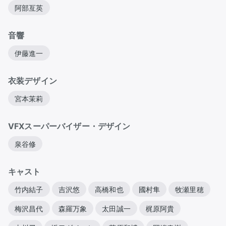
阿部亙英
音響
伊藤進一
衣装デザイン
宮本茉莉
VFXスーパーバイザー・デザイン
泉谷修
キャスト
竹内結子
吉沢悠
高橋和也
國村隼
牧瀬里穂
梅沢昌代
森羅万象
太田誠一
梶原阿貴