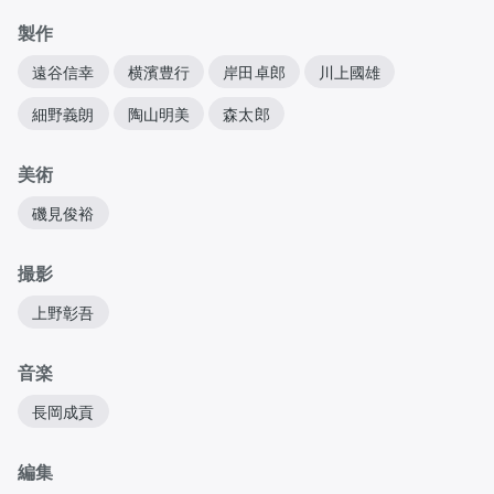
製作
遠谷信幸
横濱豊行
岸田卓郎
川上國雄
細野義朗
陶山明美
森太郎
美術
磯見俊裕
撮影
上野彰吾
音楽
長岡成貢
編集