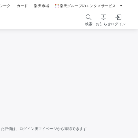
シーク
カード
楽天市場
楽天グループのエンタメサービス
動画配信ガイド
Rakuten PLAY
検索
お知らせ
ログイン
本/ゲーム/CD/DVD
楽天ブックス
電子書籍
楽天Kobo
雑誌読み放題
楽天マガジン
音楽配信
楽天ミュージック
動画配信
楽天TV
無料テレビ
Rチャンネル
チケット
楽天チケット
した評価は、ログイン後マイページから確認できます
エンタメニュース