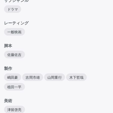
サブジャンル
ドラマ
レーティング
一般映画
脚本
佐藤佐吉
製作
嶋田豪
吉岡市雄
山岡重行
木下哲哉
植田一平
美術
津留啓亮