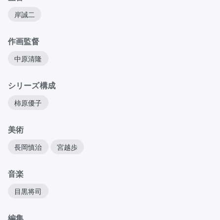
岸誠二
作画監督
中原清隆
シリーズ構成
柿原優子
美術
長岡慎治
宮越歩
音楽
目黒将司
編集