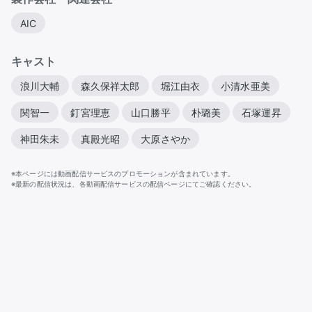
AIC
キャスト
浪川大輔
森久保祥太郎
堀江由衣
小清水亜美
関智一
釘宮理恵
山口勝平
朴璐美
石塚運昇
神田朱未
真殿光昭
大原さやか
※本ページには動画配信サービスのプロモーションが含まれています。
※最新の配信状況は、各動画配信サービスの配信ページにてご確認ください。