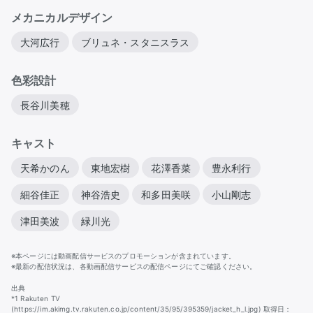
メカニカルデザイン
大河広行
ブリュネ・スタニスラス
色彩設計
長谷川美穂
キャスト
天希かのん
東地宏樹
花澤香菜
豊永利行
細谷佳正
神谷浩史
和多田美咲
小山剛志
津田美波
緑川光
※本ページには動画配信サービスのプロモーションが含まれています。
※最新の配信状況は、各動画配信サービスの配信ページにてご確認ください。
出典
*1 Rakuten TV
(https://im.akimg.tv.rakuten.co.jp/content/35/95/395359/jacket_h_l.jpg) 取得日：