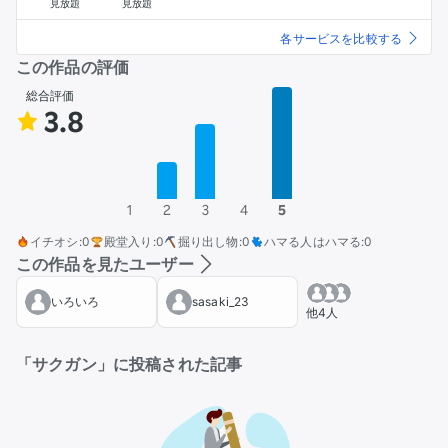
見放題
見放題
各サービスを比較する
この作品の評価
総合評価
3.8
1
2
3
4
5
イチオシ
:
0
殿堂入り
:
0
掘り出し物
:
0
ハマる人はハマる
:
0
この作品を見たユーザー
いろいろ
sasaki_23
他4人
「サクガン」に投稿された記事