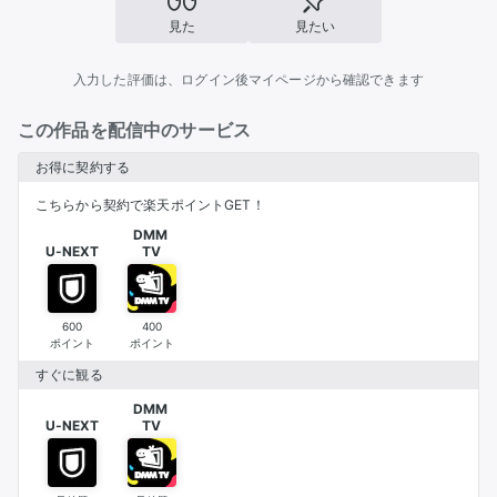
見た
見たい
入力した評価は、ログイン後マイページから確認できます
この作品を配信中のサービス
お得に契約する
こちらから契約で楽天ポイントGET！
DMM 

U-NEXT
TV
600
400
ポイント
ポイント
すぐに観る
DMM 

U-NEXT
TV