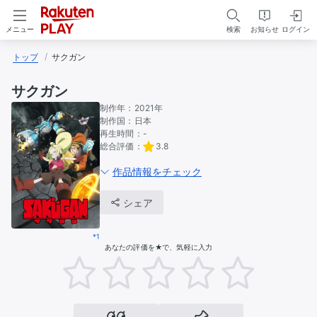
検索
お知らせ
ログイン
メニュー
トップ
サクガン
サクガン
制作年：
2021年
制作国：
日本
再生時間：
-
総合評価：
3.8
作品情報をチェック
シェア
*1
あなたの評価を★で、気軽に入力