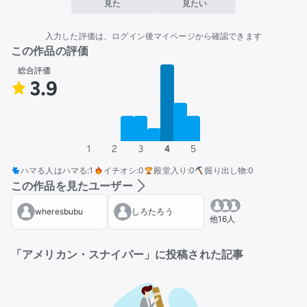
見た
見たい
入力した評価は、ログイン後マイページから確認できます
この作品の評価
総合評価
3.9
1
2
3
4
5
ハマる人はハマる
:
1
イチオシ
:
0
殿堂入り
:
0
掘り出し物
:
0
この作品を見たユーザー
wheresbubu
しろたろう
他16人
「アメリカン・スナイパー」に投稿された記事