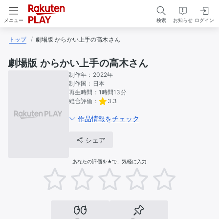
検索
お知らせ
ログイン
メニュー
トップ
劇場版 からかい上手の高木さん
劇場版 からかい上手の高木さん
制作年：
2022年
制作国：
日本
再生時間：
1時間13分
総合評価：
3.3
作品情報をチェック
シェア
あなたの評価を★で、気軽に入力