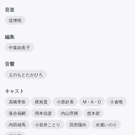
音楽
堤博明
編集
中葉由美子
音響
えのもとたかひろ
キャスト
高橋李依
梶裕貴
小原好美
M・A・O
小倉唯
落合福嗣
岡本信彦
内山昂輝
悠木碧
内田雄馬
小岩井ことり
田所陽向
水瀬いのり