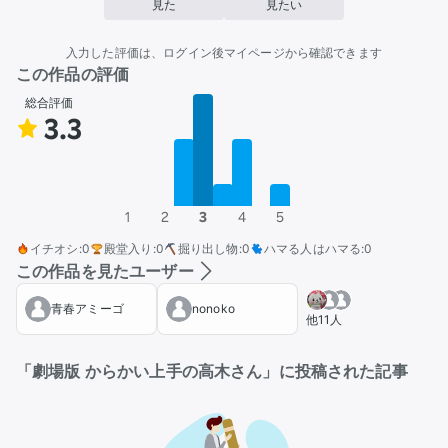
見た
見たい
入力した評価は、ログイン後マイページから確認できます
この作品の評価
総合評価
3.3
1
2
3
4
5
イチオシ
:
0
殿堂入り
:
0
掘り出し物
:
0
ハマる人はハマる
:
0
この作品を見たユーザー
青春アミーゴ
nonoko
他11人
「劇場版 からかい上手の高木さん」に投稿された記事