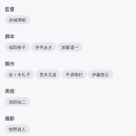
監督
赤城博昭
脚本
福田裕子
伊丹あき
加藤還一
製作
佐々木礼子
荒木元道
平原唯灯
伊藤悠公
美術
池田祐二
撮影
牧野真人