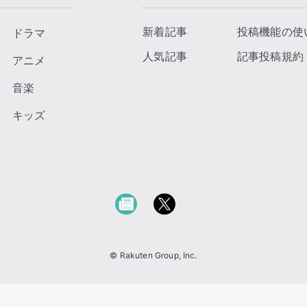
新着記事
投稿機能の使
ドラマ
人気記事
記事投稿規約
アニメ
音楽
キッズ
© Rakuten Group, Inc.