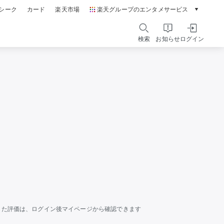
シーク
カード
楽天市場
楽天グループのエンタメサービス
動画配信ガイド
Rakuten PLAY
検索
お知らせ
ログイン
本/ゲーム/CD/DVD
楽天ブックス
電子書籍
楽天Kobo
雑誌読み放題
楽天マガジン
音楽配信
楽天ミュージック
動画配信
楽天TV
無料テレビ
Rチャンネル
チケット
楽天チケット
した評価は、ログイン後マイページから確認できます
エンタメニュース