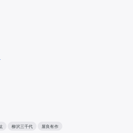
？
紘
柳沢三千代
屋良有作