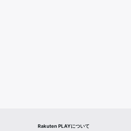
Rakuten PLAYについて