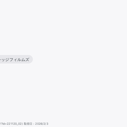
レッジフィルムズ
l/?id=221120_02) 取得日：2026/2/3