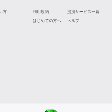
い方
利用規約
提携サービス一覧
はじめての方へ
ヘルプ