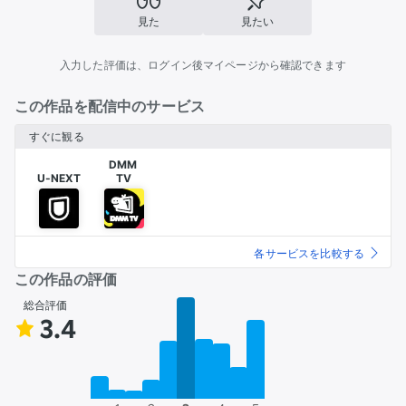
見た
見たい
入力した評価は、ログイン後マイページから確認できます
この作品を配信中のサービス
すぐに観る
DMM 

U-NEXT
TV
各サービスを比較する
この作品の評価
総合評価
3.4