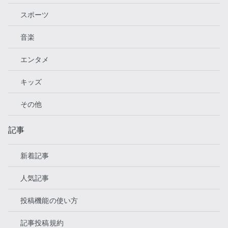
スポーツ
音楽
エンタメ
キッズ
その他
記事
新着記事
人気記事
投稿機能の使い方
記事投稿規約