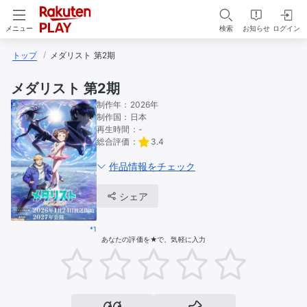
検索
お知らせ
ログイン
メニュー
トップ
メダリスト 第2期
メダリスト 第2期
制作年：
2026年
制作国：
日本
再生時間：
-
総合評価：
3.4
作品情報をチェック
シェア
*1
あなたの評価を★で、気軽に入力