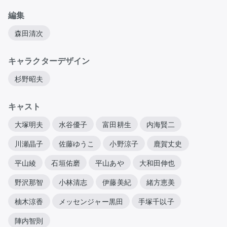
編集
森田清次
キャラクターデザイン
杉野昭夫
キャスト
大塚明夫
水谷優子
富田耕生
内海賢二
川瀬晶子
佐藤ゆうこ
小野涼子
鹿賀丈史
平山綾
石垣佑磨
平山あや
大和田伸也
野沢那智
小林清志
伊藤美紀
緒方恵美
柚木涼香
メッセンジャー黒田
手塚千以子
陣内智則