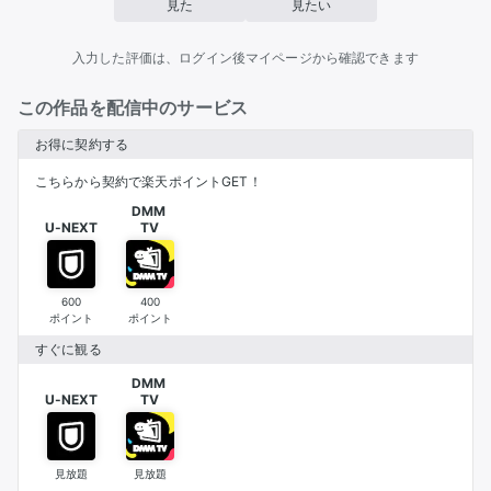
見た
見たい
入力した評価は、ログイン後マイページから確認できます
この作品を配信中のサービス
お得に契約する
こちらから契約で楽天ポイントGET！
DMM 

U-NEXT
TV
600
400
ポイント
ポイント
すぐに観る
DMM 

U-NEXT
TV
見放題
見放題