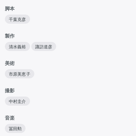
脚本
千葉克彦
製作
清水義裕
諏訪道彦
美術
市原美恵子
撮影
中村圭介
音楽
冨田勲