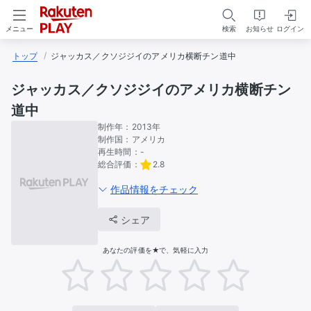
検索
お知らせ
ログイン
メニュー
トップ
ジャッカス／クソジジイのアメリカ横断チン道中
ジャッカス／クソジジイのアメリカ横断チン
道中
制作年：
2013年
制作国：
アメリカ
再生時間：
-
総合評価：
2.8
作品情報をチェック
シェア
あなたの評価を★で、気軽に入力