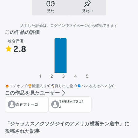
見た
見たい
入力した評価は、ログイン後マイページから確認できます
この作品の評価
総合評価
2.8
1
2
3
4
5
イチオシ
:
0
殿堂入り
:
0
掘り出し物
:
0
ハマる人はハマる
:
0
この作品を見たユーザー
TERUMITSU2
青春アミーゴ
4
「ジャッカス／クソジジイのアメリカ横断チン道中」に
投稿された記事