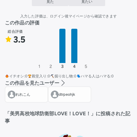
見た
見たい
入力した評価は、ログイン後マイページから確認できます
この作品の評価
総合評価
3.5
1
2
3
4
5
イチオシ
:
0
殿堂入り
:
0
掘り出し物
:
0
ハマる人はハマる
:
0
この作品を見たユーザー
れれこん
dtrpeohjk
「美男高校地球防衛部LOVE！LOVE！」に投稿された記
事