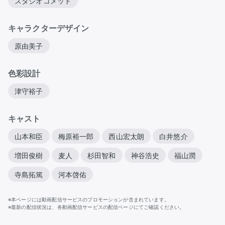
スタジオコメット
キャラクターデザイン
原由美子
色彩設計
津守裕子
キャスト
山本和臣
梅原裕一郎
西山宏太朗
白井悠介
増田俊樹
麦人
杉田智和
神谷浩史
福山潤
寺島拓篤
河本啓佑
※本ページには動画配信サービスのプロモーションが含まれています。
※最新の配信状況は、各動画配信サービスの配信ページにてご確認ください。