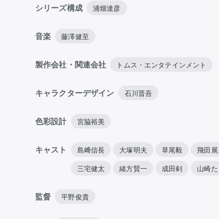
シリーズ構成
浦畑達彦
音楽
藤澤健至
製作会社・関連会社
トムス・エンタテインメント
キャラクターデザイン
石川晋吾
色彩設計
宮脇裕美
キャスト
島﨑信長
大塚明夫
草尾毅
飛田展
三宅健太
緒方賢一
成田剣
山崎た
監督
平野俊貴