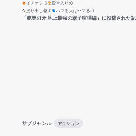
イチオシ
:
0
殿堂入り
:
0
掘り出し物
:
0
ハマる人はハマる
:
0
「範馬刃牙 地上最強の親子喧嘩編」に投稿された
サブジャンル
アクション