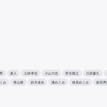
男
麦人
土師孝也
小山力也
菅生隆之
川原慶久
くみ
青山穣
鈴木達央
潘めぐみ
林原めぐみ
柴田秀