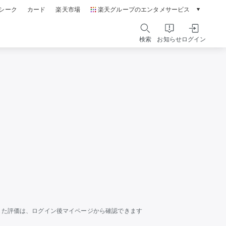
シーク
カード
楽天市場
楽天グループのエンタメサービス
動画配信ガイド
Rakuten PLAY
検索
お知らせ
ログイン
本/ゲーム/CD/DVD
楽天ブックス
電子書籍
楽天Kobo
雑誌読み放題
楽天マガジン
音楽配信
楽天ミュージック
動画配信
楽天TV
無料テレビ
Rチャンネル
チケット
楽天チケット
した評価は、ログイン後マイページから確認できます
エンタメニュース