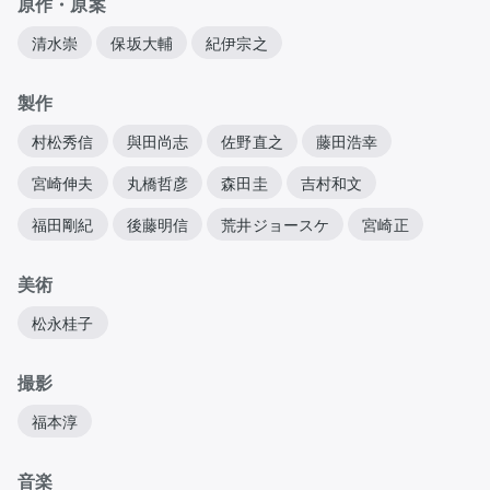
原作・原案
清水崇
保坂大輔
紀伊宗之
製作
村松秀信
與田尚志
佐野直之
藤田浩幸
宮崎伸夫
丸橋哲彦
森田圭
吉村和文
福田剛紀
後藤明信
荒井ジョースケ
宮崎正
美術
松永桂子
撮影
福本淳
音楽