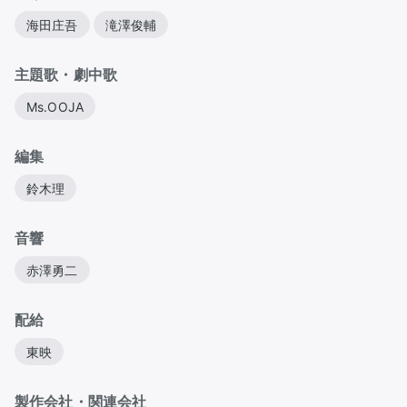
海田庄吾
滝澤俊輔
主題歌・劇中歌
Ms.OOJA
編集
鈴木理
音響
赤澤勇二
配給
東映
製作会社・関連会社