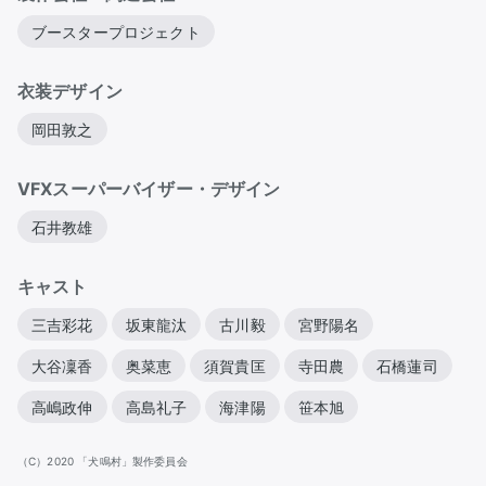
ブースタープロジェクト
衣装デザイン
岡田敦之
VFXスーパーバイザー・デザイン
石井教雄
キャスト
三吉彩花
坂東龍汰
古川毅
宮野陽名
大谷凜香
奥菜恵
須賀貴匡
寺田農
石橋蓮司
高嶋政伸
高島礼子
海津陽
笹本旭
（C）2020 「犬鳴村」製作委員会