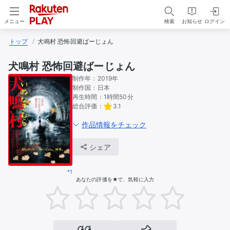
検索
お知らせ
ログイン
メニュー
トップ
犬鳴村 恐怖回避ばーじょん
犬鳴村 恐怖回避ばーじょん
制作年：
2019年
制作国：
日本
再生時間：
1時間50分
総合評価：
3.1
作品情報をチェック
シェア
*1
あなたの評価を★で、気軽に入力