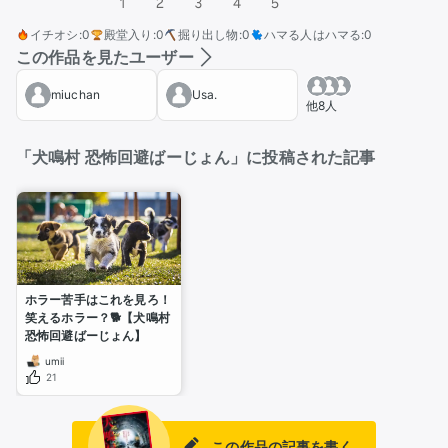
1
2
3
4
5
イチオシ
:
0
殿堂入り
:
0
掘り出し物
:
0
ハマる人はハマる
:
0
この作品を見たユーザー
miuchan
Usa.
他8人
「犬鳴村 恐怖回避ばーじょん」に投稿された記事
ホラー苦手はこれを見ろ！
笑えるホラー？🐕【犬鳴村 
恐怖回避ばーじょん】
umii
21
この作品の記事を書く