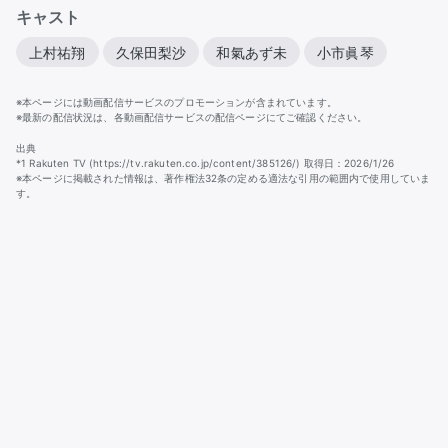
キャスト
上村祐翔
久保田梨沙
和氣あず未
小市眞琴
※本ページには動画配信サービスのプロモーションが含まれています。
※最新の配信状況は、各動画配信サービスの配信ページにてご確認ください。
出典
*1 Rakuten TV (https://tv.rakuten.co.jp/content/385126/) 取得日：2026/1/26
※本ページに掲載された情報は、著作権法32条の定める適法な引用の範囲内で使用していま
す。