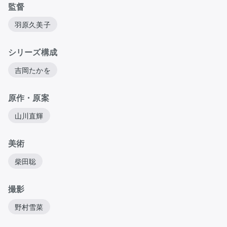
監督
羽原久美子
シリーズ構成
吉岡たかを
原作・原案
山川直輝
美術
柴田聡
撮影
野村雪菜