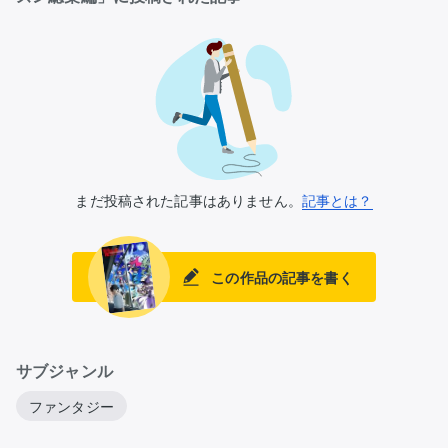
まだ投稿された記事はありません。
記事とは？
この作品の記事を書く
サブジャンル
ファンタジー