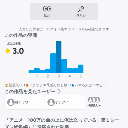
見た
見たい
入力した評価は、ログイン後マイページから確認できます
この作品の評価
総合評価
3.0
1
2
3
4
5
殿堂入り
:
1
イチオシ
:
0
掘り出し物
:
0
ハマる人はハマる
:
0
この作品を見たユーザー
闇チワワ
オチアイ
他99人+
「アニメ「100万の命の上に俺は立っている」第１シー
ズン総集編」に投稿された記事