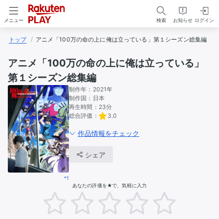
検索
お知らせ
ログイン
メニュー
トップ
アニメ「100万の命の上に俺は立っている」第１シーズン総集編
アニメ「100万の命の上に俺は立っている」
第１シーズン総集編
制作年：
2021年
制作国：
日本
再生時間：
23分
総合評価：
3.0
作品情報をチェック
シェア
*1
あなたの評価を★で、気軽に入力