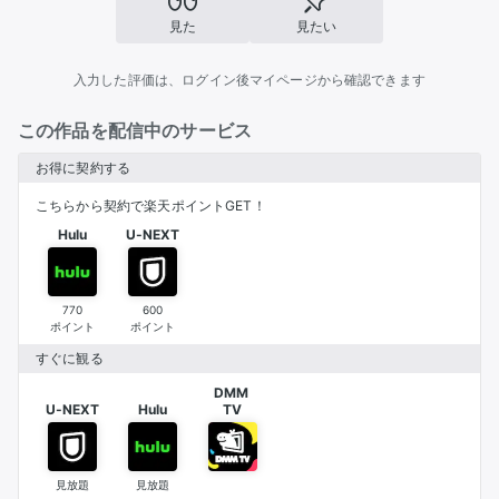
見た
見たい
入力した評価は、ログイン後マイページから確認できます
この作品を配信中のサービス
お得に契約する
こちらから契約で楽天ポイントGET！
Hulu
U-NEXT
770
600
ポイント
ポイント
すぐに観る
DMM 

U-NEXT
Hulu
TV
見放題
見放題