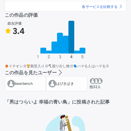
各サービスを比較する
この作品の評価
総合評価
3.4
1
2
3
4
5
イチオシ
:
0
殿堂入り
:
0
掘り出し物
:
0
ハマる人はハマる
:
0
この作品を見たユーザー
bearbench
はぴきぱき
他32人
「男はつらいよ 幸福の青い鳥」に投稿された記事