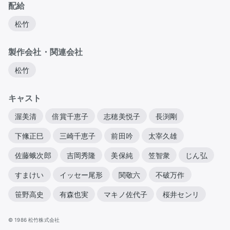
配給
松竹
製作会社・関連会社
松竹
キャスト
渥美清
倍賞千恵子
志穂美悦子
長渕剛
下絛正巳
三崎千恵子
前田吟
太宰久雄
佐藤蛾次郎
吉岡秀隆
美保純
笠智衆
じん弘
すまけい
イッセー尾形
関敬六
不破万作
笹野高史
有森也実
マキノ佐代子
桜井センリ
© 1986 松竹株式会社