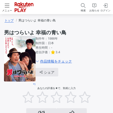
検索
お知らせ
ログイン
メニュー
トップ
男はつらいよ 幸福の青い鳥
男はつらいよ 幸福の青い鳥
制作年：
1986年
制作国：
日本
再生時間：
-
総合評価：
3.4
作品情報をチェック
シェア
*1
あなたの評価を★で、気軽に入力