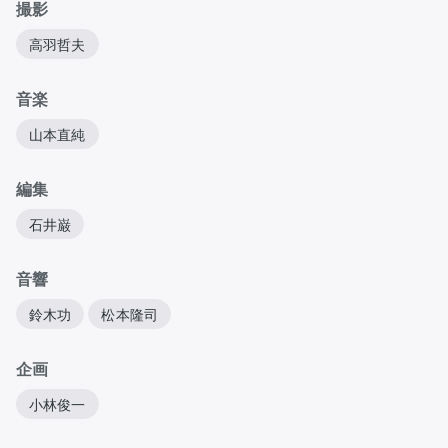
撮影
高羽哲夫
音楽
山本直純
編集
石井巌
音響
鈴木功
松本隆司
企画
小林俊一