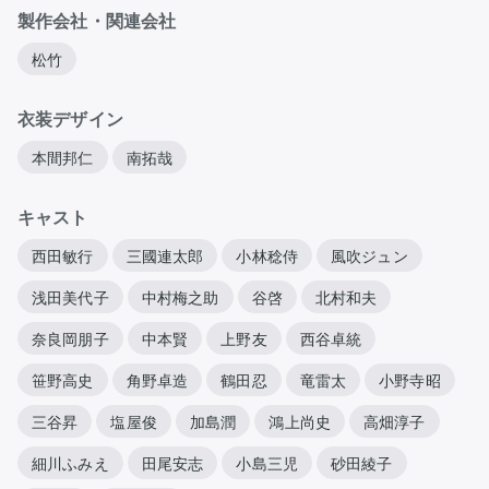
製作会社・関連会社
松竹
衣装デザイン
本間邦仁
南拓哉
キャスト
西田敏行
三國連太郎
小林稔侍
風吹ジュン
浅田美代子
中村梅之助
谷啓
北村和夫
奈良岡朋子
中本賢
上野友
西谷卓統
笹野高史
角野卓造
鶴田忍
竜雷太
小野寺昭
三谷昇
塩屋俊
加島潤
鴻上尚史
高畑淳子
細川ふみえ
田尾安志
小島三児
砂田綾子