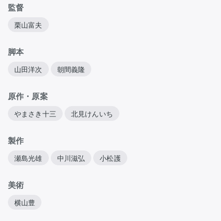
監督
栗山富夫
脚本
山田洋次
朝間義隆
原作・原案
やまさき十三
北見けんいち
製作
瀬島光雄
中川滋弘
小松護
美術
横山豊