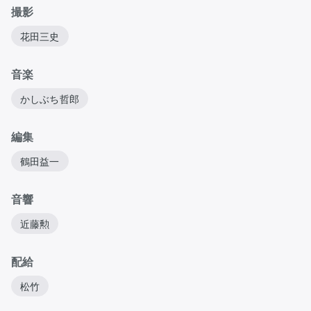
撮影
花田三史
音楽
かしぶち哲郎
編集
鶴田益一
音響
近藤勲
配給
松竹