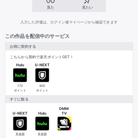
見た
見たい
入力した評価は、ログイン後マイページから確認できます
この作品を配信中のサービス
お得に契約する
こちらから契約で楽天ポイントGET！
Hulu
U-NEXT
770
600
ポイント
ポイント
すぐに観る
DMM 

U-NEXT
Hulu
TV
見放題
見放題