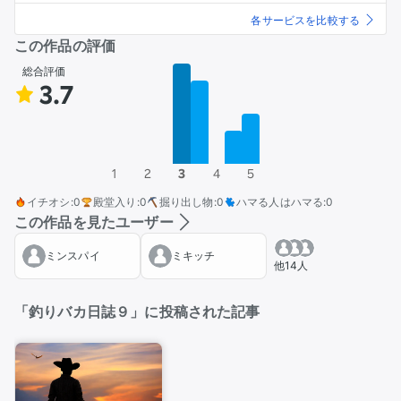
各サービスを比較する
この作品の評価
総合評価
3.7
1
2
3
4
5
イチオシ
:
0
殿堂入り
:
0
掘り出し物
:
0
ハマる人はハマる
:
0
この作品を見たユーザー
ミンスパイ
ミキッチ
他14人
「釣りバカ日誌９」に投稿された記事