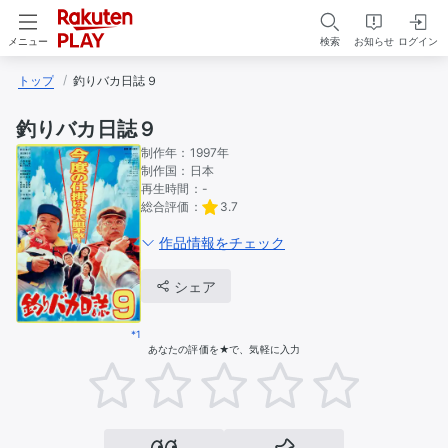
検索
お知らせ
ログイン
メニュー
トップ
釣りバカ日誌９
釣りバカ日誌９
制作年：
1997年
制作国：
日本
再生時間：
-
総合評価：
3.7
作品情報をチェック
シェア
*1
あなたの評価を★で、気軽に入力