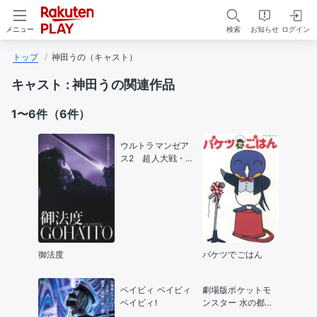
検索
お知らせ
ログイン
メニュー
トップ
神田うの（キャスト）
キャスト :
神田うの関連作品
1〜6件（6件）
ウルトラマンゼア
ス2 超人大戦・光
と影
御法度
バケツでごはん
ベイビィ ベイビィ
劇場版ポケットモ
ベイビィ!
ンスター 水の都の
護神 ラティアスと