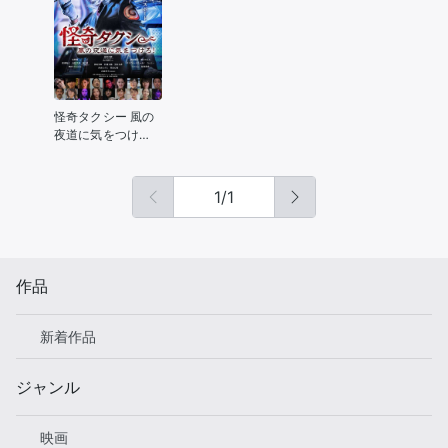
ラティオス
怪奇タクシー 風の
夜道に気をつけ
ろ！
1
/
1
作品
新着作品
ジャンル
映画