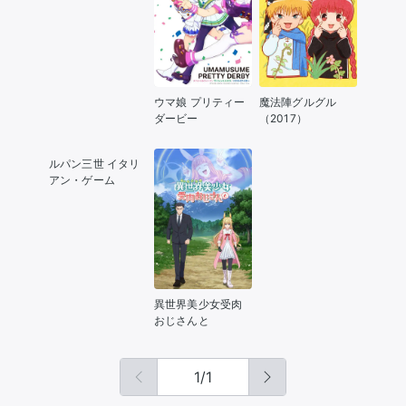
ウマ娘 プリティー
魔法陣グルグル
ダービー
（2017）
ルパン三世 イタリ
アン・ゲーム
異世界美少女受肉
おじさんと
1
/
1