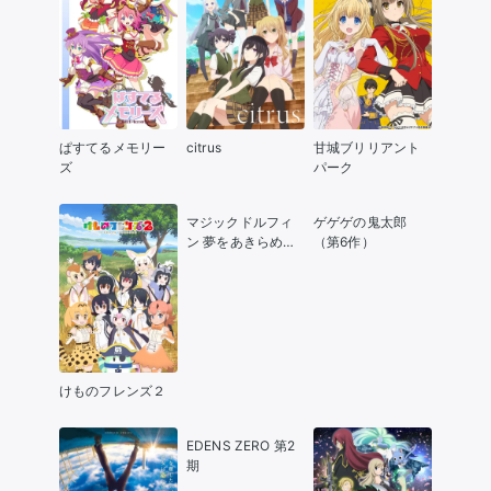
ぱすてるメモリー
citrus
甘城ブリリアント
ズ
パーク
マジックドルフィ
ゲゲゲの鬼太郎
ン 夢をあきらめな
（第6作）
いイルカたちの物
語
けものフレンズ２
EDENS ZERO 第2
期