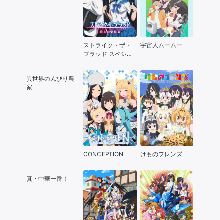
ストライク・ザ・
宇宙人ムームー
ブラッド スペシャ
ルOVA 消えた聖槍
篇
異世界のんびり農
家
CONCEPTION
けものフレンズ
真・中華一番！