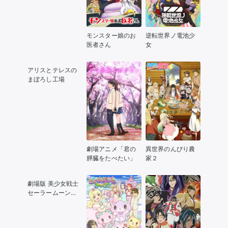
モンスター娘のお
逆転世界ノ電池少
医者さん
女
アリスとテレスの
まぼろし工場
劇場アニメ「君の
異世界のんびり農
膵臓をたべたい」
家２
劇場版 美少女戦士
セーラームーン
Cosmos 前編