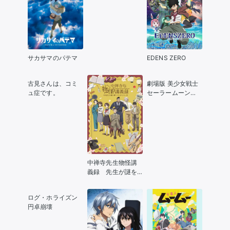
サカサマのパテマ
EDENS ZERO
古見さんは、コミ
劇場版 美少女戦士
ュ症です。
セーラームーン
Cosmos 後編
中禅寺先生物怪講
義録 先生が謎を
解いてしまうか
ら。
ログ・ホライズン
円卓崩壊