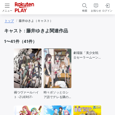
検索
お知らせ
ログイン
メニュー
トップ
藤井ゆきよ（キャスト）
キャスト :
藤井ゆきよ関連作品
1〜41件（41件）
劇場版「美少女戦
士セーラームーン
Eternal」後編
禍つヴァールハイ
時々ボソッとロシ
ト -ZUERST-
ア語でデレる隣の
アーリャさん