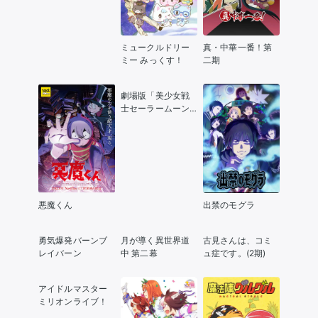
ミュークルドリー
真・中華一番！第
ミー みっくす！
二期
劇場版「美少女戦
士セーラームーン
Eternal」前編
悪魔くん
出禁のモグラ
勇気爆発バーンブ
月が導く異世界道
古見さんは、コミ
レイバーン
中 第二幕
ュ症です。(2期)
アイドルマスター
ミリオンライブ！