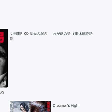
推し楽
女刑事RIKO 聖母の深き
わが愛の譜 滝廉太郎物語
淵
DS
Dreamer's High!