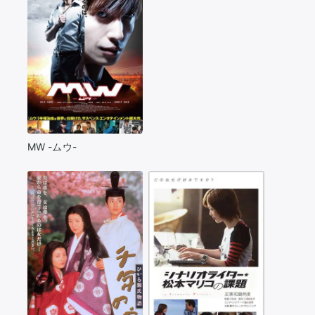
MW -ムウ-