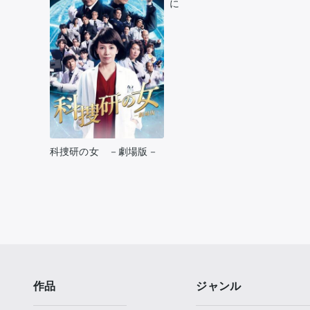
に
科捜研の女 －劇場版－
作品
ジャンル