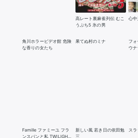
高レート裏麻雀列伝 むこ
心中
うぶち5 氷の男
角川ホラービデオ館 危険
果てぬ村のミナ
フォ
な香りの女たち
ウナラ
FILE
Famille ファミーユ フラ
新しい風 若き日の依田勉
スラ
ンスパンと私 TWILIGHT
三