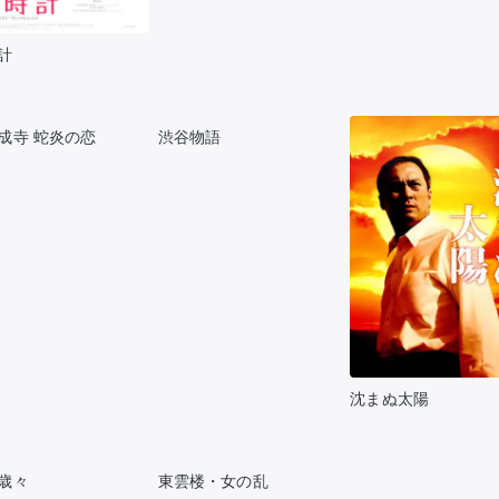
計
成寺 蛇炎の恋
渋谷物語
沈まぬ太陽
歳々
東雲楼・女の乱