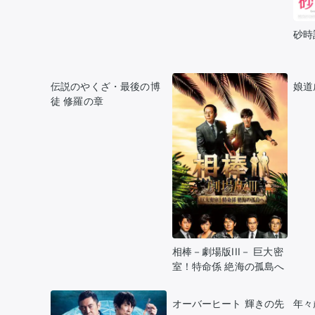
砂時
伝説のやくざ・最後の博
娘道
徒 修羅の章
相棒－劇場版III－ 巨大密
室！特命係 絶海の孤島へ
オーバーヒート 輝きの先
年々