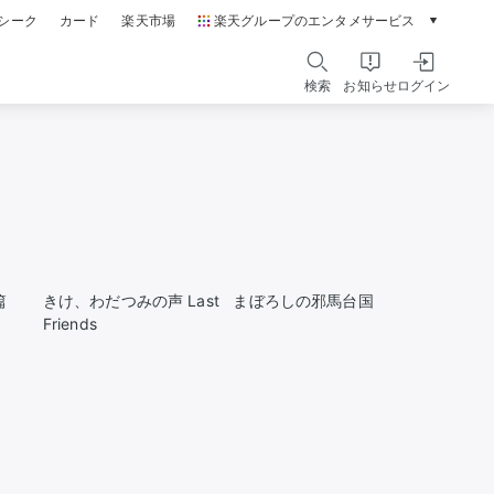
シーク
カード
楽天市場
楽天グループのエンタメサービス
動画配信ガイド
Rakuten PLAY
検索
お知らせ
ログイン
本/ゲーム/CD/DVD
楽天ブックス
電子書籍
楽天Kobo
雑誌読み放題
楽天マガジン
音楽配信
楽天ミュージック
篇
きけ、わだつみの声 Last
まぼろしの邪馬台国
動画配信
Friends
楽天TV
無料テレビ
Rチャンネル
チケット
楽天チケット
エンタメニュース