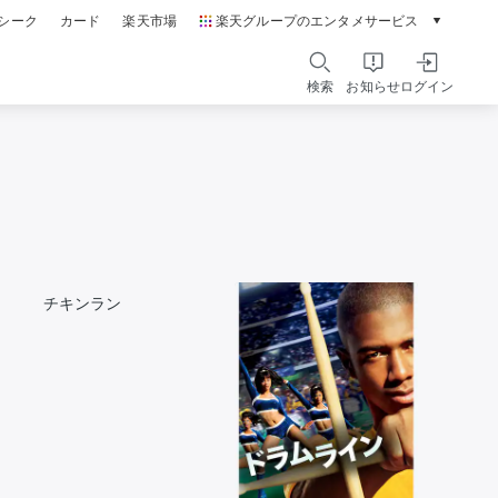
シーク
カード
楽天市場
楽天グループのエンタメサービス
動画配信ガイド
Rakuten PLAY
検索
お知らせ
ログイン
本/ゲーム/CD/DVD
楽天ブックス
電子書籍
楽天Kobo
雑誌読み放題
楽天マガジン
音楽配信
楽天ミュージック
チキンラン
動画配信
楽天TV
無料テレビ
Rチャンネル
チケット
楽天チケット
エンタメニュース