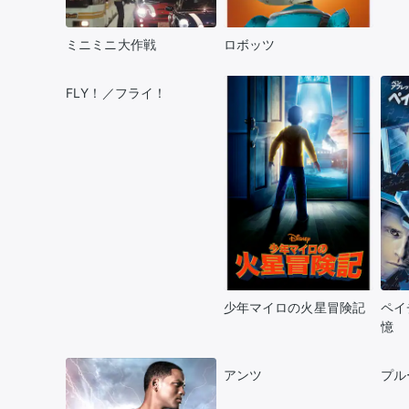
ミニミニ大作戦
ロボッツ
FLY！／フライ！
少年マイロの火星冒険記
ペイ
憶
アンツ
プル