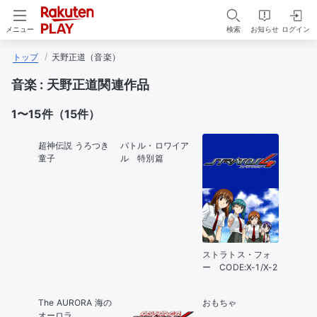
検索
お知らせ
ログイン
メニュー
トップ
天野正道（音楽）
音楽 :
天野正道関連作品
1〜15件（15件）
超神伝説 うろつき
バトル・ロワイア
童子
ル 特別篇
ストラトス・フォ
ー CODE:X-1/X-2
The AURORA 海の
おもちゃ
オーロラ