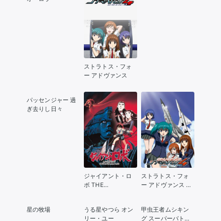
ストラトス・フォ
ー アドヴァンス
パッセンジャー 過
ぎ去りし日々
ジャイアント・ロ
ストラトス・フォ
ボ THE
ー アドヴァンス 完
ANIMATION 地球が
結編
静止する日
星の牧場
うる星やつら オン
甲虫王者ムシキン
リー・ユー
グ スーパーバトル