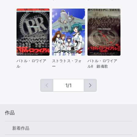
ムービー ～闇の改
造甲虫～
バトル・ロワイア
ストラトス・フォ
バトル・ロワイア
ル
ー
ルⅡ 鎮魂歌
1
/
1
作品
新着作品