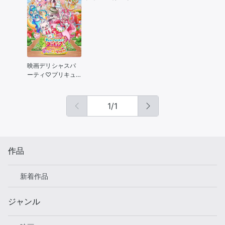
「喪失」
映画デリシャスパ
ーティ♡プリキュ
ア 夢みる♡お子さ
まランチ！
1
/
1
作品
新着作品
ジャンル