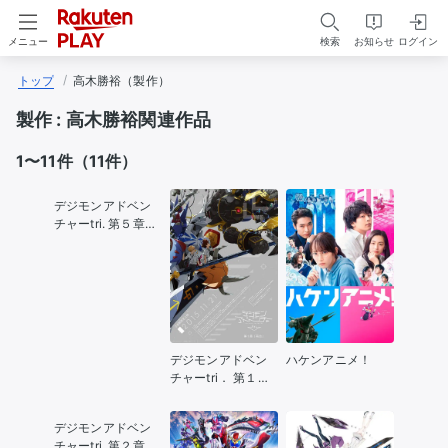
検索
お知らせ
ログイン
メニュー
トップ
高木勝裕（製作）
製作 :
高木勝裕関連作品
1〜11件（11件）
デジモンアドベン
チャーtri. 第５章
「共生」
デジモンアドベン
ハケンアニメ！
チャーtri． 第１章
「再会」
デジモンアドベン
チャーtri. 第２章