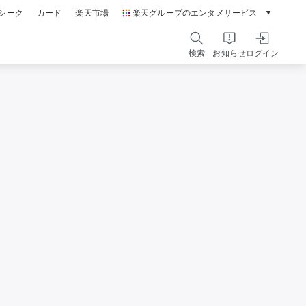
シーク
カード
楽天市場
楽天グループのエンタメサービス
動画配信ガイド
Rakuten PLAY
検索
お知らせ
ログイン
本/ゲーム/CD/DVD
楽天ブックス
電子書籍
楽天Kobo
雑誌読み放題
楽天マガジン
音楽配信
楽天ミュージック
動画配信
楽天TV
無料テレビ
Rチャンネル
チケット
楽天チケット
エンタメニュース