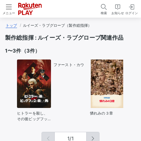
検索
お知らせ
ログイン
メニュー
トップ
ルイーズ・ラブグローブ（製作総指揮）
製作総指揮 :
ルイーズ・ラブグローブ関連作品
1〜3件（3件）
ファースト・カウ
ヒトラーを殺し、
憐れみの３章
その後ビッグフッ
トを殺した男
1
/
1