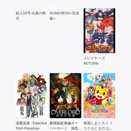
アの謎
鉄人28号 白昼の残
GUNDRESS<完全
月
版>
スレイヤーズ
RETURN
楽園追放 -Expelled
劇場版総集編オー
映画しまじろう ミ
from Paradise-
バーロード 漆黒
ラクルじまの なな