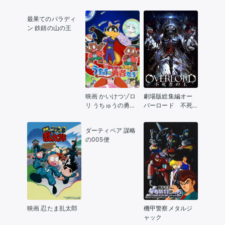
のうた
最果てのパラディ
ン 鉄錆の山の王
映画 かいけつゾロ
劇場版総集編オー
リ うちゅうの勇者
バーロード 不死
たち
者の王【前編】
ダーティペア 謀略
の005便
映画 忍たま乱太郎
機甲警察メタルジ
ャック