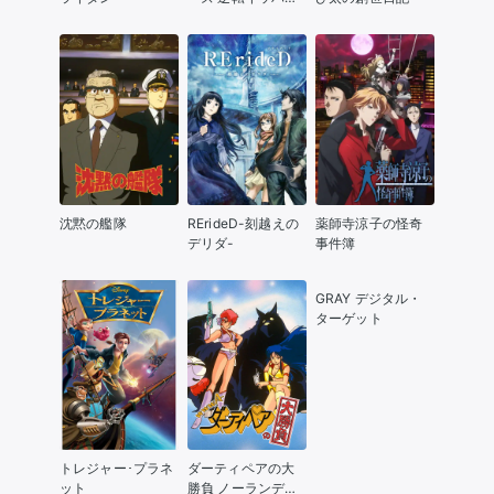
マン
沈黙の艦隊
RErideD-刻越えの
薬師寺涼子の怪奇
デリダ-
事件簿
GRAY デジタル・
ターゲット
トレジャー･プラネ
ダーティペアの大
ット
勝負 ノーランディ