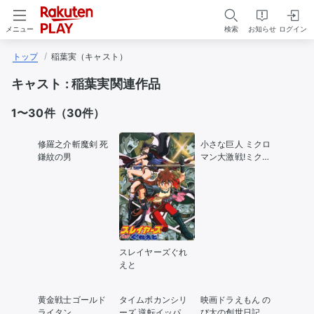
検索
お知らせ
ログイン
メニュー
トップ
稲葉実（キャスト）
キャスト :
稲葉実関連作品
1〜30件（30件）
修羅之介斬魔剣 死
小さな巨人 ミクロ
鎌紋の男
マン大激戦!ミクロ
マンVS最強戦士ゴ
ルゴン
スレイヤーズぐれ
えと
黄金戦士ゴールド
タイムボカンシリ
映画ドラえもん の
ライタン
ーズ 逆転イッパツ
び太の創世日記