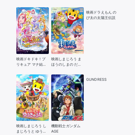
の英雄【後編】
いろカーネーショ
ン
映画ドラえもん の
び太の太陽王伝説
映画ドキドキ！プ
映画しまじろう ま
リキュア マナ結
ほうのしまの だい
婚!!? 未来につなぐ
ぼうけん
希望のドレス
GUNDRESS
映画しまじろう し
機動戦士ガンダム
まじろうと ゆうき
AGE