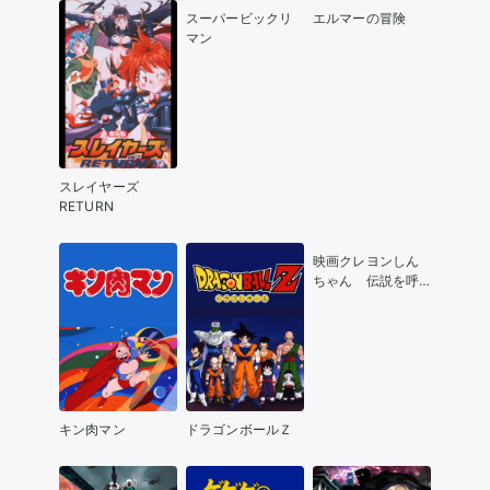
スーパービックリ
エルマーの冒険
マン
スレイヤーズ
RETURN
映画クレヨンしん
ちゃん 伝説を呼
ぶブリブリ 3分ポ
ッキリ大進撃
キン肉マン
ドラゴンボールＺ