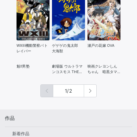
WXIII機動警察パト
ゲゲゲの鬼太郎
瀬戸の花嫁 OVA
レイバー
大海獣
魁!!男塾
劇場版 ウルトラマ
映画クレヨンしん
ンコスモス THE
ちゃん 暗黒タマ
FIRST CONTACT
タマ大追跡
1
/
2
作品
新着作品