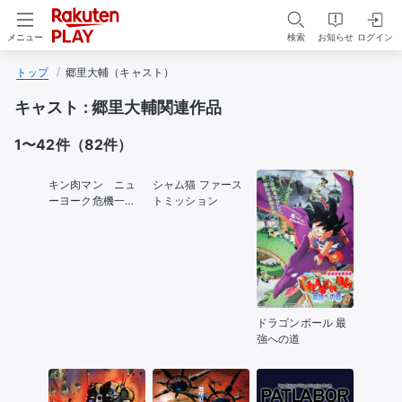
検索
お知らせ
ログイン
メニュー
トップ
郷里大輔（キャスト）
キャスト :
郷里大輔関連作品
1〜42件（82件）
キン肉マン ニュ
シャム猫 ファース
ーヨーク危機一
トミッション
髪！
ドラゴンボール 最
強への道