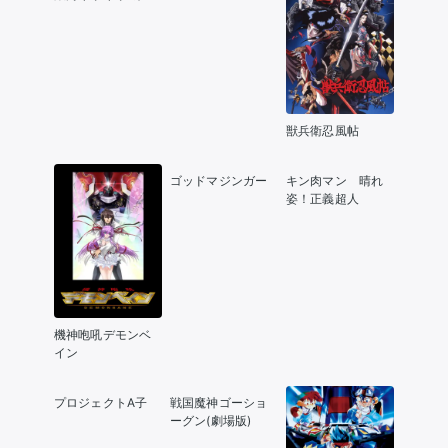
ちぎりの凄い奴
獣兵衛忍風帖
ゴッドマジンガー
キン肉マン 晴れ
姿！正義超人
機神咆吼デモンベ
イン
プロジェクトA子
戦国魔神ゴーショ
ーグン(劇場版)