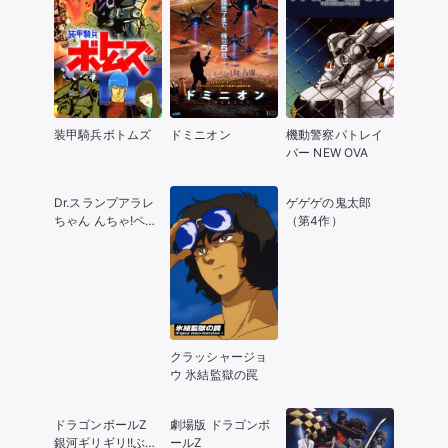
装甲騎兵ボトムズ
ドミニオン
機動警察パトレイ
バー NEW OVA
Dr.スランプアラレ
ゲゲゲの鬼太郎
ちゃん んちゃ!ペン
（第4作）
ギン村はハレのち
晴れ
クラッシャージョ
ウ 氷結監獄の罠
ドラゴンボールZ
劇場版 ドラゴンボ
銀河ギリギリ!!ぶっ
ールZ