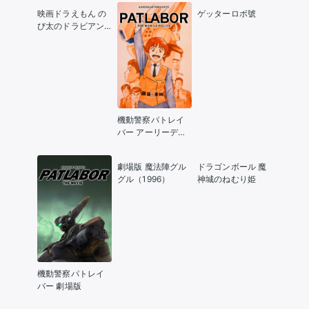
映画ドラえもん の
ゲッターロボ號
び太のドラビアン
ナイト
機動警察パトレイ
バー アーリーデイ
ズ
劇場版 魔法陣グル
ドラゴンボール 魔
グル（1996）
神城のねむり姫
機動警察パトレイ
バー 劇場版