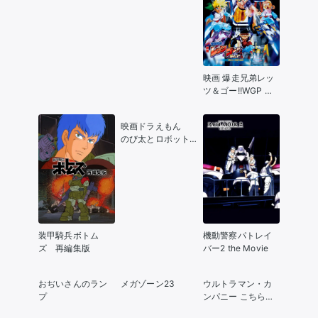
映画 爆走兄弟レッ
ツ＆ゴー!!WGP 暴
走ミニ四駆大追
跡！
映画ドラえもん
のび太とロボット
王国
装甲騎兵ボトム
機動警察パトレイ
ズ 再編集版
バー2 the Movie
おぢいさんのラン
メガゾーン23
ウルトラマン・カ
プ
ンパニー こちらウ
ルカン特捜(騒)隊