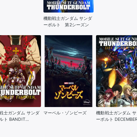
機動戦士ガンダム サンダ
ーボルト 第2シーズン
戦士ガンダム サンダ
マーベル・ゾンビーズ
機動戦士ガンダム サ
ルト BANDIT
ーボルト DECEMBE
WER
SKY