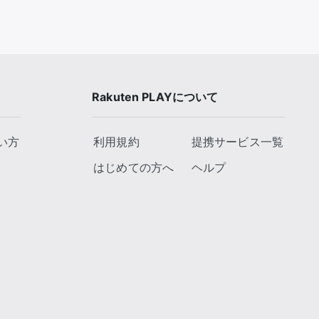
Rakuten PLAYについて
い方
利用規約
提携サービス一覧
はじめての方へ
ヘルプ