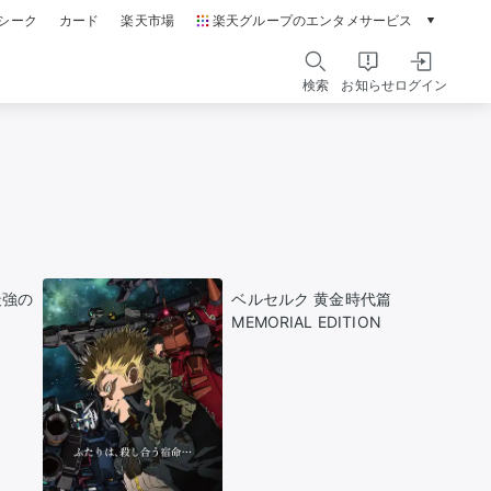
シーク
カード
楽天市場
楽天グループのエンタメサービス
動画配信ガイド
Rakuten PLAY
検索
お知らせ
ログイン
本/ゲーム/CD/DVD
楽天ブックス
電子書籍
楽天Kobo
雑誌読み放題
楽天マガジン
音楽配信
楽天ミュージック
最強の
ベルセルク 黄金時代篇
動画配信
MEMORIAL EDITION
楽天TV
無料テレビ
Rチャンネル
チケット
楽天チケット
エンタメニュース