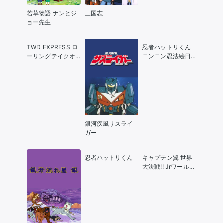
若草物語 ナンとジ
三国志
ョー先生
TWD EXPRESS ロ
忍者ハットリくん
ーリングテイクオ
ニンニン忍法絵日
フ
記の巻
銀河疾風サスライ
ガー
忍者ハットリくん
キャプテン翼 世界
大決戦!! Jrワールド
カップ