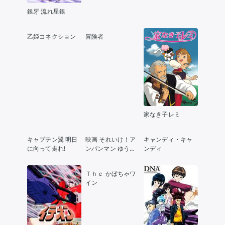
銀牙 流れ星銀
乙姫コネクション
冒険者
家なき子レミ
キャプテン翼 明日
映画 それいけ！ア
キャンディ・キャ
に向って走れ!
ンパンマン ゆうれ
ンディ
い船をやっつけ
ろ！！
Ｔｈｅ かぼちゃワ
イン