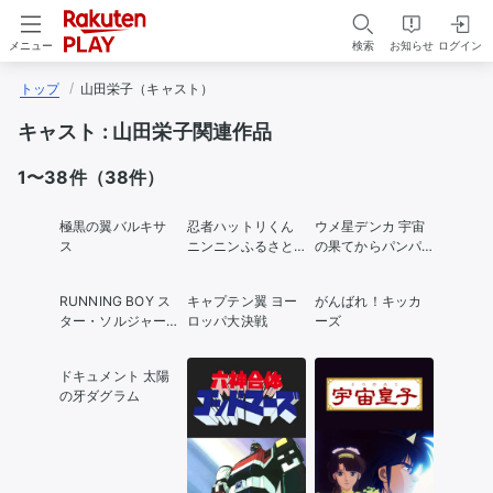
検索
お知らせ
ログイン
メニュー
トップ
山田栄子（キャスト）
キャスト :
山田栄子関連作品
1〜38件（38件）
極黒の翼バルキサ
忍者ハットリくん
ウメ星デンカ 宇宙
ス
ニンニンふるさと
の果てからパンパ
大作戦の巻
ロパン!
RUNNING BOY ス
キャプテン翼 ヨー
がんばれ！キッカ
ター・ソルジャー
ロッパ大決戦
ーズ
の秘密
ドキュメント 太陽
の牙ダグラム