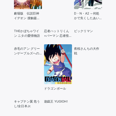
劇場版 伝説巨神
D・N・A2 ～何処
イデオン 接触篇／
かで失くしたあい
発動篇
つのアイツ～
THEかぼちゃワイ
忍者ハットリくん
ビックリマン
ン ニタの愛情物語
+パーマン 忍者怪
獣ジッポウVSミラ
クル卵
赤毛のアン グリー
夜桜さんちの大作
ンゲーブルズへの
戦
道
ドラゴンボール
キャプテン翼 危う
遊戯王 YUGIOH!
し!全日本Jr.