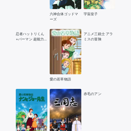
六神合体ゴッドマ
宇宙皇子
ーズ
忍者ハットリくん
アニメ三銃士 アラ
+パーマン 超能力
ミスの冒険
ウォーズ
愛の若草物語
赤毛のアン