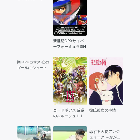
新世紀GPXサイバ
ーフォーミュラSIN
翔べ!ペガサス 心の
ゴールにシュート
コードギアス 反逆
彼氏彼女の事情
のルルーシュＩＩ
Ｉ
恋する天使アンジ
ェリーク ～かがや