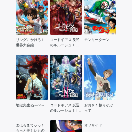
リングにかけろ１
コードギアス 反逆
モンキーターン
世界大会編
のルルーシュＩ 興
道
地獄先生ぬ～べ～
コードギアス 反逆
おおきく振りかぶ
のルルーシュＩＩ
って
叛道
まほろまてぃっく
オフサイド
もっと美しいもの