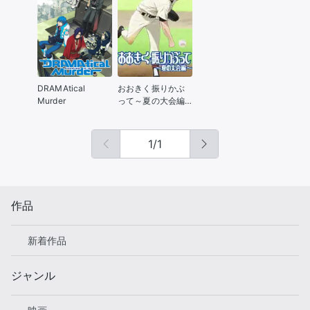
きの明日～
DRAMAtical
おおきく振りかぶ
Murder
って～夏の大会編
～
1
/
1
作品
新着作品
ジャンル