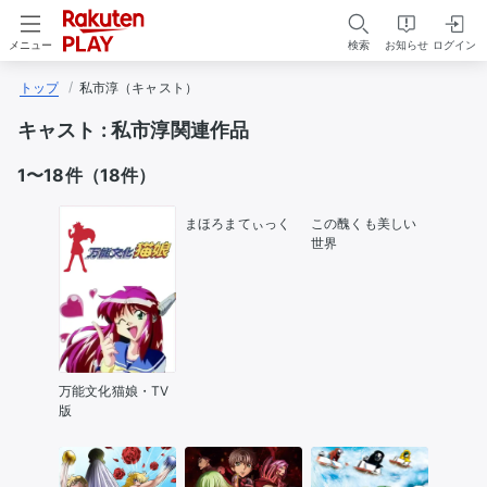
検索
お知らせ
ログイン
メニュー
トップ
私市淳（キャスト）
キャスト :
私市淳関連作品
1〜18件（18件）
まほろまてぃっく
この醜くも美しい
世界
万能文化猫娘・TV
版