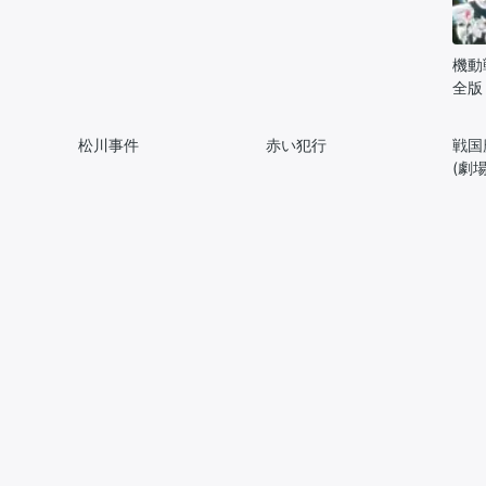
機動
全版
松川事件
赤い犯行
戦国
(劇