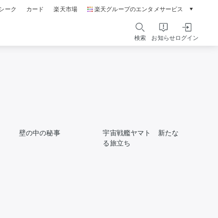
シーク
カード
楽天市場
楽天グループのエンタメサービス
動画配信ガイド
Rakuten PLAY
検索
お知らせ
ログイン
本/ゲーム/CD/DVD
楽天ブックス
電子書籍
楽天Kobo
雑誌読み放題
楽天マガジン
音楽配信
楽天ミュージック
壁の中の秘事
宇宙戦艦ヤマト 新たな
動画配信
る旅立ち
楽天TV
無料テレビ
Rチャンネル
チケット
楽天チケット
エンタメニュース