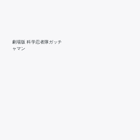
推し楽
劇場版 科学忍者隊ガッチ
ャマン