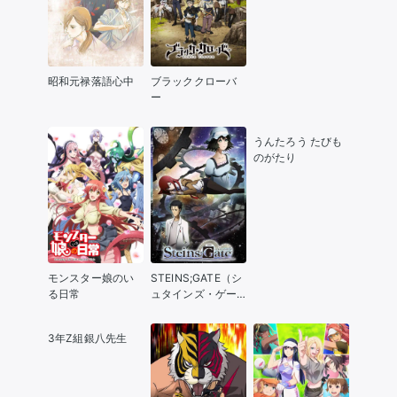
昭和元禄落語心中
ブラッククローバ
ー
うんたろう たびも
のがたり
モンスター娘のい
STEINS;GATE（シ
る日常
ュタインズ・ゲー
ト）
3年Z組銀八先生