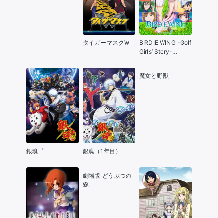
タイガーマスクW
BIRDIE WING -Golf
Girls’ Story-
Season2
魔女と野獣
銀魂゜
銀魂（1年目）
劇場版 どうぶつの
森