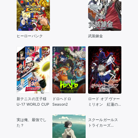
ヒーローバンク
武装錬金
新テニスの王子様
ドロヘドロ
ロード オブ ヴァー
U-17 WORLD CUP
Season2
ミリオン 紅蓮の
王
実は俺、最強でし
スクールガールス
た？
トライカーズ
Animation
Channel