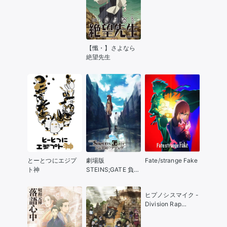
【懺・】さよなら
絶望先生
とーとつにエジプ
劇場版
Fate/strange Fake
ト神
STEINS;GATE 負荷
領域のデジャヴ
ヒプノシスマイク -
Division Rap
Battle-