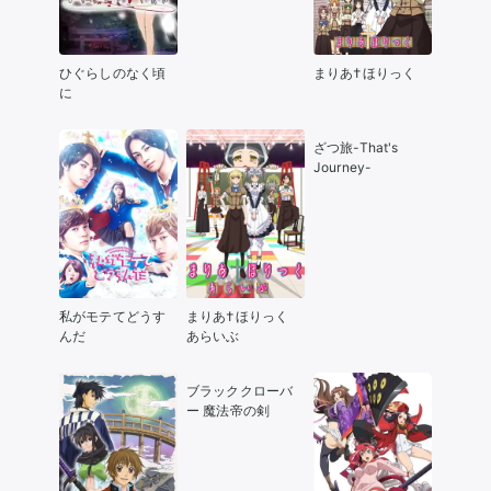
ひぐらしのなく頃
まりあ†ほりっく
に
ざつ旅-That's
Journey-
私がモテてどうす
まりあ†ほりっく
んだ
あらいぶ
ブラッククローバ
ー 魔法帝の剣