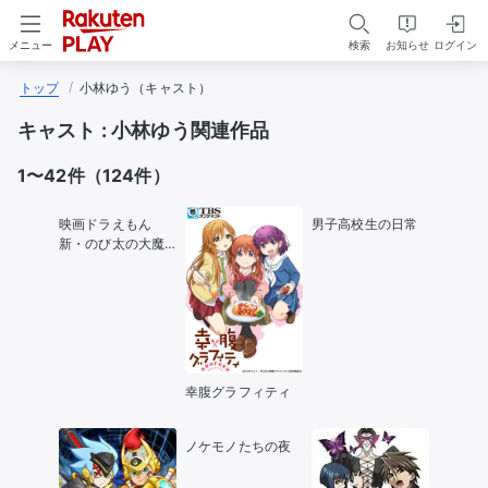
検索
お知らせ
ログイン
メニュー
トップ
小林ゆう（キャスト）
キャスト :
小林ゆう関連作品
1〜42件（124件）
映画ドラえもん
男子高校生の日常
新・のび太の大魔
境～ペコと5人の探
検隊～
幸腹グラフィティ
ノケモノたちの夜