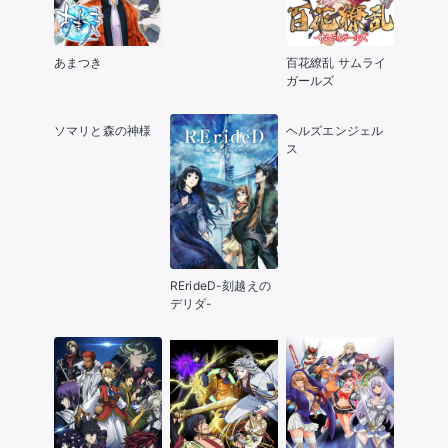
あまつき
百花繚乱 サムライ
ガールズ
ソマリと森の神様
ヘルズエンジェル
ス
RErideD-刻越えの
デリダ-