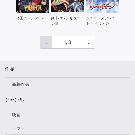
将国のアルタイル
終末のワルキュー
クイーンズブレイ
レⅢ
ド リベリオン
1
/
3
作品
新着作品
ジャンル
映画
ドラマ