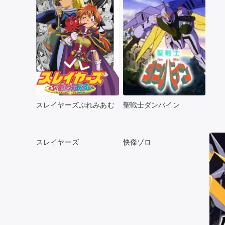
スレイヤーズぷれみあむ
聖戦士ダンバイン
スレイヤーズ
快傑ゾロ