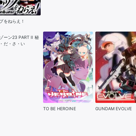
プをねらえ！
ーン23 PART II 秘
・だ・さ・い
TO BE HEROINE
GUNDAM EVOLVE