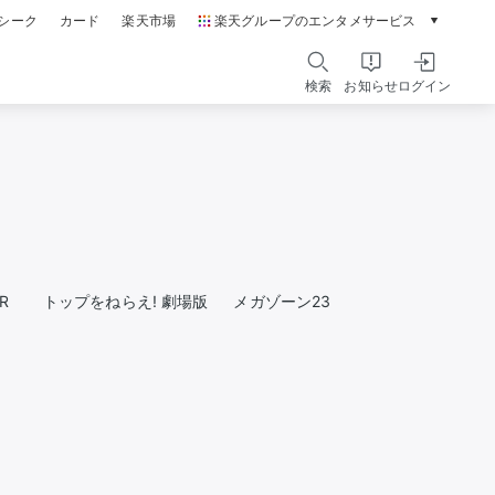
シーク
カード
楽天市場
楽天グループのエンタメサービス
動画配信ガイド
Rakuten PLAY
検索
お知らせ
ログイン
本/ゲーム/CD/DVD
楽天ブックス
電子書籍
楽天Kobo
雑誌読み放題
楽天マガジン
音楽配信
楽天ミュージック
OR
トップをねらえ! 劇場版
メガゾーン23
動画配信
楽天TV
無料テレビ
Rチャンネル
チケット
楽天チケット
エンタメニュース