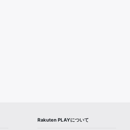
Rakuten PLAYについて