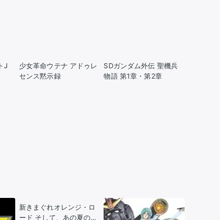
推し楽
トJ
少女革命ウテナ アドゥレ
SDガンダム外伝 聖機兵
センス黙示録
物語 第1章・第2章
新きまぐれオレンジ・ロ
ード そして、あの夏のは