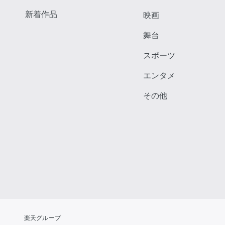
新着作品
映画
舞台
スポーツ
エンタメ
その他
楽天グループ