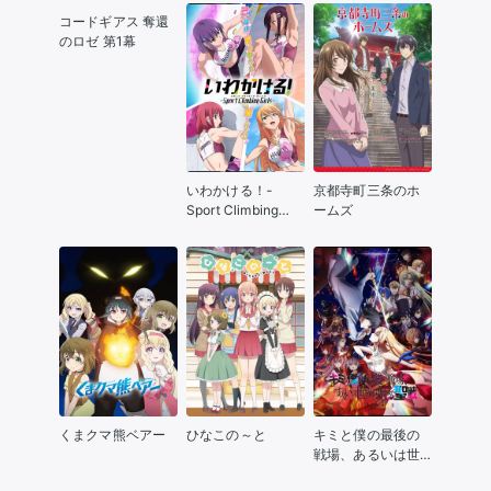
コードギアス 奪還
のロゼ 第1幕
いわかける！-
京都寺町三条のホ
Sport Climbing
ームズ
Girls -
くまクマ熊ベアー
ひなこの～と
キミと僕の最後の
戦場、あるいは世
界が始まる聖戦