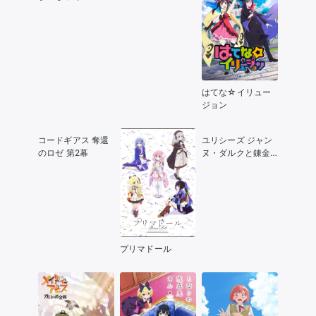
はてな☆イリュー
ジョン
コードギアス 奪還
ユリシーズ ジャン
のロゼ 第2幕
ヌ・ダルクと錬金
の騎士
プリマドール