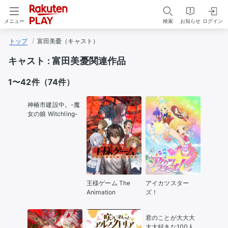
検索
お知らせ
ログイン
メニュー
トップ
富田美憂（キャスト）
キャスト :
富田美憂関連作品
1〜42件（74件）
神椿市建設中。-魔
女の娘 Witchling-
王様ゲーム The
アイカツスター
Animation
ズ！
君のことが大大大
大大好きな100人の