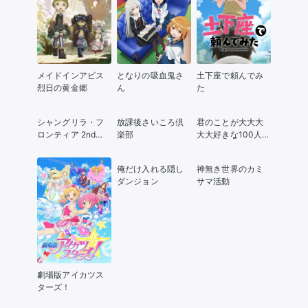
メイドインアビス
となりの吸血鬼さ
土下座で頼んでみ
烈日の黄金郷
ん
た
シャングリラ・フ
放課後さいころ倶
君のことが大大大
ロンティア 2nd
楽部
大大好きな100人の
Season
彼女
俺だけ入れる隠し
神無き世界のカミ
ダンジョン
サマ活動
劇場版アイカツス
ターズ！