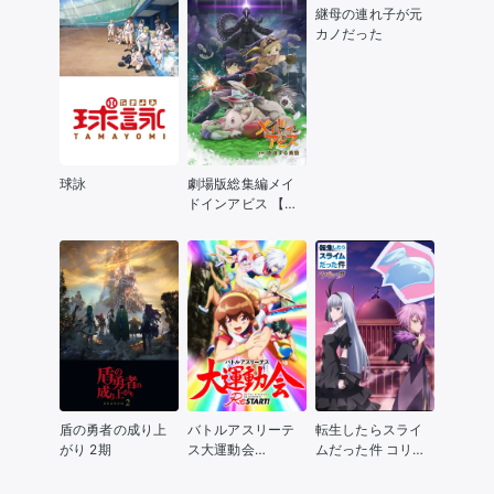
継母の連れ子が元
カノだった
球詠
劇場版総集編メイ
ドインアビス 【後
編】放浪する黄昏
盾の勇者の成り上
バトルアスリーテ
転生したらスライ
がり 2期
ス大運動会
ムだった件 コリウ
ReSTART
スの夢