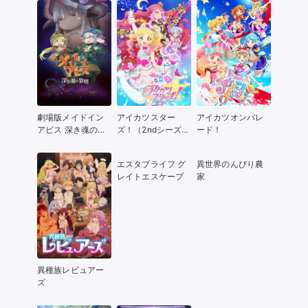
Season Ⅱ
劇場版メイドイン
アイカツスター
アイカツオンパレ
アビス 深き魂の黎
ズ！（2ndシーズ
ード！
明
ン）
エスタブライフ グ
異世界のんびり農
レイトエスケープ
家
異種族レビュアー
ズ