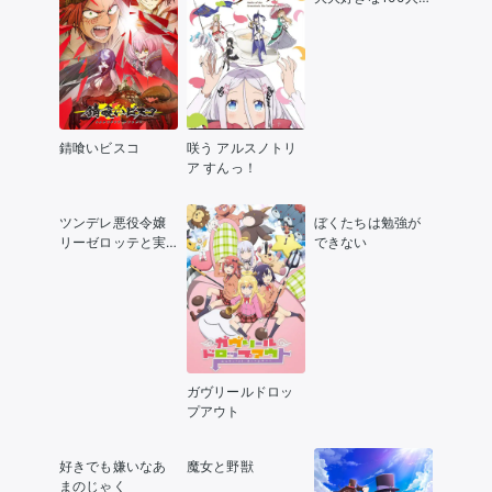
彼女 第2期
錆喰いビスコ
咲う アルスノトリ
ア すんっ！
ツンデレ悪役令嬢
ぼくたちは勉強が
リーゼロッテと実
できない
況の遠藤くんと解
説の小林さん
ガヴリールドロッ
プアウト
好きでも嫌いなあ
魔女と野獣
まのじゃく