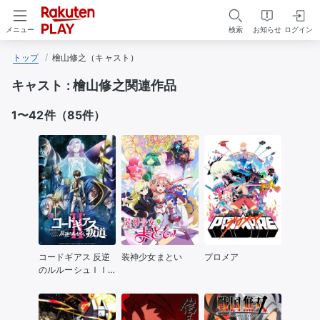
検索
お知らせ
ログイン
メニュー
トップ
檜山修之（キャスト）
キャスト :
檜山修之関連作品
1〜42件（85件）
コードギアス 反逆
装神少女まとい
プロメア
のルルーシュＩＩ
叛道