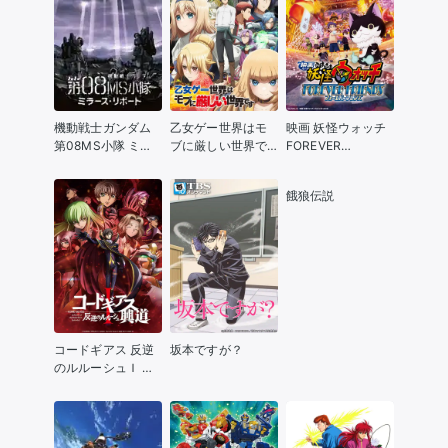
機動戦士ガンダム
乙女ゲー世界はモ
映画 妖怪ウォッチ
第08MS小隊 ミラ
ブに厳しい世界で
FOREVER
ーズ・リポート
す
FRIENDS
餓狼伝説
コードギアス 反逆
坂本ですが？
のルルーシュＩ 興
道