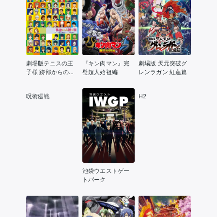
劇場版テニスの王
『キン肉マン』完
劇場版 天元突破グ
子様 跡部からの贈
璧超人始祖編
レンラガン 紅蓮篇
り物 ～君に捧げる
テニプリ祭り～
呪術廻戦
H2
池袋ウエストゲー
トパーク