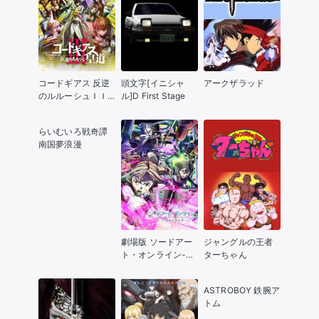
コードギアス 反逆
頭文字[イニシャ
アークザラッド
のルルーシュＩＩ
ル]D First Stage
Ｉ
らいむいろ戦奇譚
南国夢浪漫
劇場版 ソードアー
ジャングルの王者
ト・オンライン-プ
ターちゃん
ログレッシブ- 星な
き夜のアリア
ASTROBOY 鉄腕ア
トム