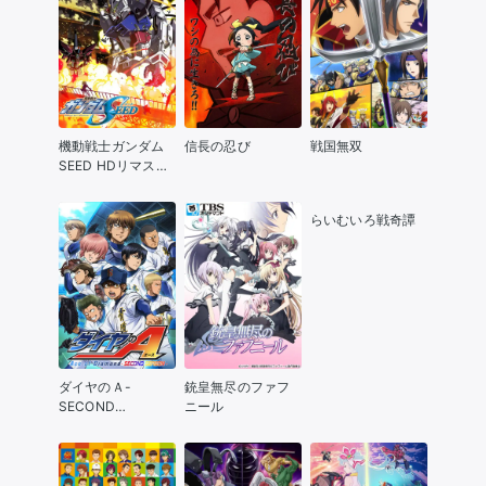
機動戦士ガンダム
信長の忍び
戦国無双
SEED HDリマスタ
ー
らいむいろ戦奇譚
ダイヤのＡ-
銃皇無尽のファフ
SECOND
ニール
SEASON-