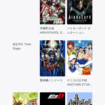
学園黙示録
バイオハザード ダ
HIGHSCHOOL OF
ムネーション
THE DEAD
頭文字D Third
Stage
重神機パンドーラ
テニスの王子様
ANOTHER STORY
～過去と未来のメ
ッセージ