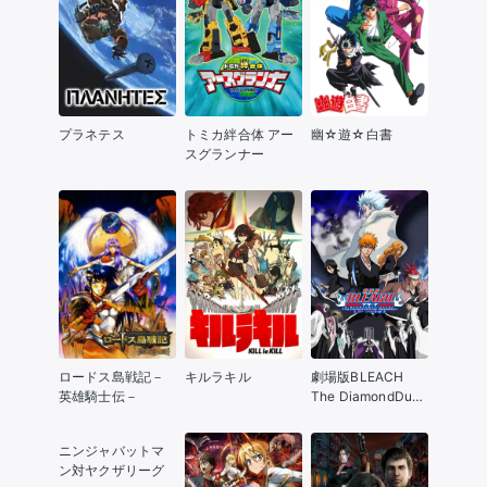
プラネテス
トミカ絆合体 アー
幽☆遊☆白書
スグランナー
ロードス島戦記－
キルラキル
劇場版BLEACH
英雄騎士伝－
The DiamondDust
Rebellion もう一つ
の氷輪丸
ニンジャバットマ
ン対ヤクザリーグ