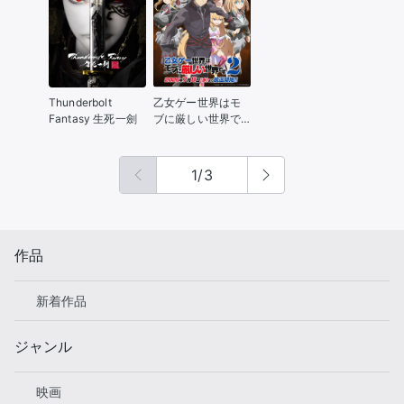
Thunderbolt
乙女ゲー世界はモ
Fantasy 生死一劍
ブに厳しい世界で
す2
1
/
3
作品
新着作品
ジャンル
映画