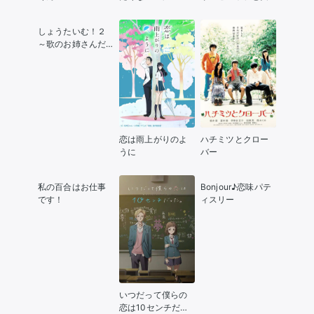
況の遠藤くんと解
説の小林さん
しょうたいむ！２
～歌のお姉さんだ
ってしたい
恋は雨上がりのよ
ハチミツとクロー
うに
バー
私の百合はお仕事
Bonjour♪恋味パテ
です！
ィスリー
いつだって僕らの
恋は10センチだっ