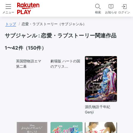
検索
お知らせ
ログイン
メニュー
トップ
恋愛・ラブストーリー（サブジャンル）
サブジャンル :
恋愛・ラブストーリー関連作品
1〜42件（150件）
英国戀物語エマ
劇場版 ハートの国
第二幕
のアリス
Wonderful Wonder
World
源氏物語千年紀
Genji