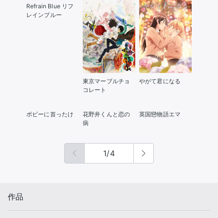
Refrain Blue リフ
レインブルー
東京マーブルチョ
やがて君になる
コレート
ボビーに首ったけ
花野井くんと恋の
英国戀物語エマ
病
1
/
4
作品