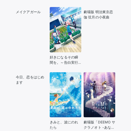
た。
メイクアガール
劇場版 明治東京恋
伽 弦月の小夜曲
好きになるその瞬
間を。～告白実行
委員会～
今日、恋をはじめ
ます
きみと、波にのれ
劇場版「DEEMO サ
たら
クラノオト -あなた