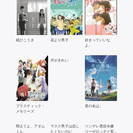
紙ひこうき
花より男子
好きっていいな
よ。
月がきれい
プラスティック・
君の名は。
メモリーズ
悶えてよ、アダム
マスク男子は恋し
ツンデレ悪役令嬢
くん
たくないのに
リーゼロッテと実