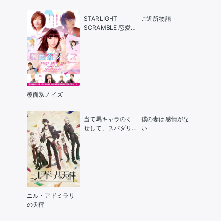
の奏でた音が、今
も響く-」
STARLIGHT
ご近所物語
SCRAMBLE 恋愛候
補生
覆面系ノイズ
当て馬キャラのく
僕の妻は感情がな
せして、スパダリ
い
王子に寵愛されて
います。
ニル・アドミラリ
の天秤