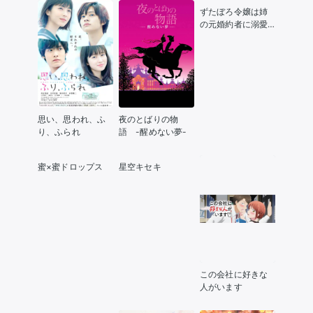
ずたぼろ令嬢は姉
の元婚約者に溺愛
される
思い、思われ、ふ
夜のとばりの物
り、ふられ
語 -醒めない夢-
蜜×蜜ドロップス
星空キセキ
この会社に好きな
人がいます