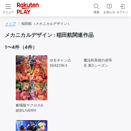
検索
お知らせ
ログイン
メニュー
トップ
稲田航（メカニカルデザイン）
メカニカルデザイン :
稲田航関連作品
1〜4件（4件）
ゆるキャン△
魔法科高校の劣等
SEASON３
生 第3シーズン
劇場版マクロスΔ
絶対LIVE!!!!!!