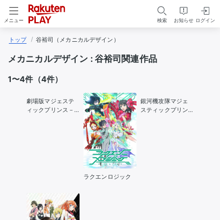
検索
お知らせ
ログイン
メニュー
トップ
谷裕司（メカニカルデザイン）
メカニカルデザイン :
谷裕司関連作品
1〜4件（4件）
劇場版マジェステ
銀河機攻隊マジェ
ィックプリンス－
スティックプリン
覚醒の遺伝子－
ス
ラクエンロジック