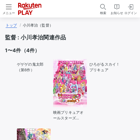
検索
お知らせ
ログイン
メニュー
トップ
小川孝治（監督）
監督 :
小川孝治関連作品
1〜4件（4件）
ゲゲゲの鬼太郎
ひろがるスカイ！
（第6作）
プリキュア
映画プリキュアオ
ールスターズ
NewStage3 永遠の
ともだち