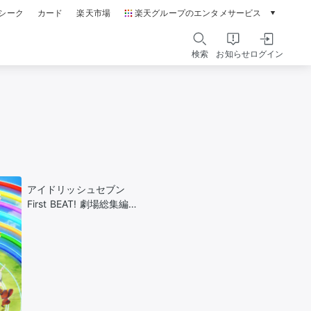
シーク
カード
楽天市場
楽天グループのエンタメサービス
動画配信ガイド
Rakuten PLAY
検索
お知らせ
ログイン
本/ゲーム/CD/DVD
楽天ブックス
電子書籍
楽天Kobo
雑誌読み放題
楽天マガジン
音楽配信
楽天ミュージック
アイドリッシュセブン
動画配信
First BEAT! 劇場総集編
楽天TV
後編
無料テレビ
Rチャンネル
チケット
楽天チケット
エンタメニュース