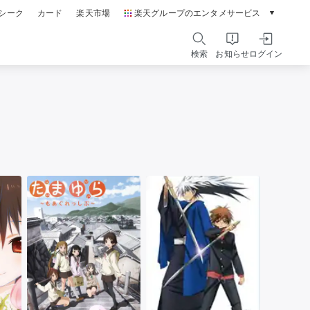
シーク
カード
楽天市場
楽天グループのエンタメサービス
動画配信ガイド
Rakuten PLAY
検索
お知らせ
ログイン
本/ゲーム/CD/DVD
楽天ブックス
電子書籍
楽天Kobo
雑誌読み放題
楽天マガジン
音楽配信
楽天ミュージック
動画配信
楽天TV
無料テレビ
Rチャンネル
チケット
楽天チケット
エンタメニュース