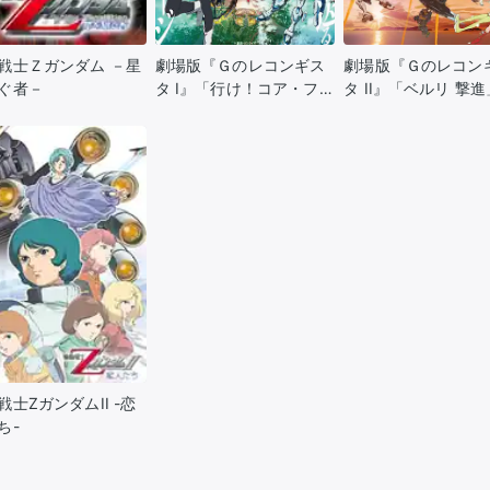
戦士Ｚガンダム －星
劇場版『Ｇのレコンギス
劇場版『Ｇのレコン
ぐ者－
タ I』「行け！コア・ファ
タ II』「ベルリ 撃進
イター」
戦士ZガンダムII -恋
ち-