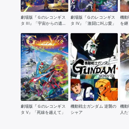
劇場版『Ｇのレコンギス
劇場版『Ｇのレコンギス
機動
タ III』「宇宙からの遺
タ IV』「激闘に叫ぶ愛」
を継
産」
劇場版『Ｇのレコンギス
機動戦士ガンダム 逆襲の
機動
タ V』「死線を越えて」
シャア
人た