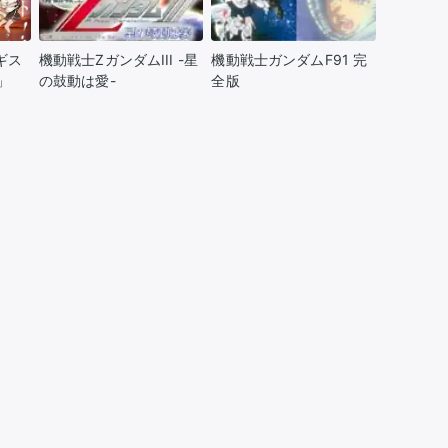
推し楽
ギス
機動戦士ZガンダムIII -星
機動戦士ガンダムF91 完
」
の鼓動は愛-
全版