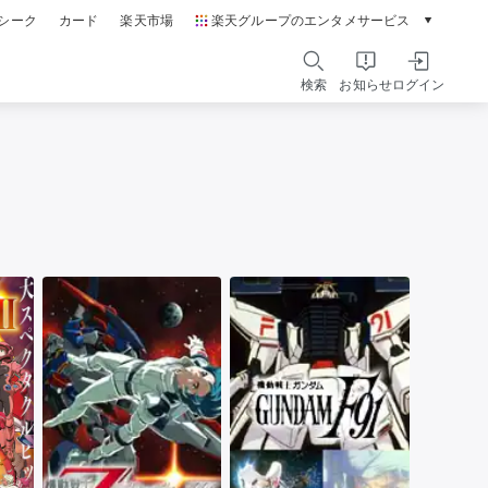
シーク
カード
楽天市場
楽天グループのエンタメサービス
動画配信ガイド
Rakuten PLAY
検索
お知らせ
ログイン
本/ゲーム/CD/DVD
楽天ブックス
電子書籍
楽天Kobo
雑誌読み放題
楽天マガジン
音楽配信
楽天ミュージック
動画配信
楽天TV
無料テレビ
Rチャンネル
チケット
楽天チケット
エンタメニュース