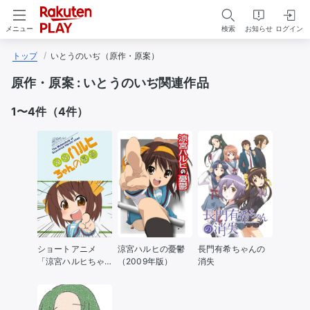
検索
お知らせ
ログイン
メニュー
トップ
いとうのいぢ（原作・原案）
原作・原案 :
いとうのいぢ関連作品
1〜4件（4件）
ショートアニメ
涼宮ハルヒの憂鬱
長門有希ちゃんの
「涼宮ハルヒちゃ
（2009年版）
消失
んの憂鬱」