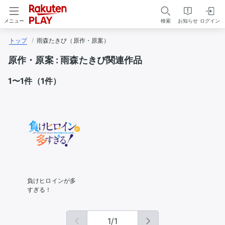
検索
お知らせ
ログイン
メニュー
トップ
雨森たきび（原作・原案）
原作・原案 :
雨森たきび関連作品
1〜1件（1件）
負けヒロインが多
すぎる！
1
/
1