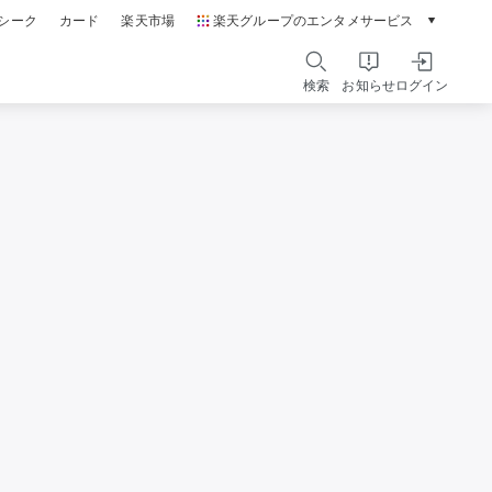
シーク
カード
楽天市場
楽天グループのエンタメサービス
動画配信ガイド
Rakuten PLAY
検索
お知らせ
ログイン
本/ゲーム/CD/DVD
楽天ブックス
電子書籍
楽天Kobo
雑誌読み放題
楽天マガジン
音楽配信
楽天ミュージック
動画配信
楽天TV
無料テレビ
Rチャンネル
チケット
楽天チケット
エンタメニュース