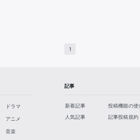
1
記事
新着記事
投稿機能の使
ドラマ
人気記事
記事投稿規約
アニメ
音楽